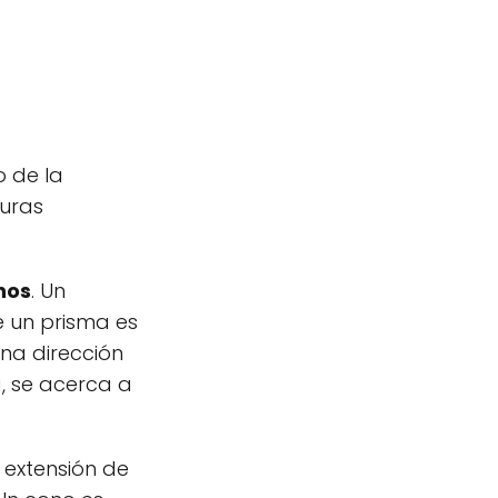
o de la
guras
nos
. Un
e un prisma es
una dirección
, se acerca a
 extensión de