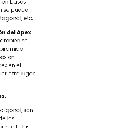
enen bases
én se pueden
tagonal, etc.
ón del ápex.
 también se
 pirámide
pex en
ex en el
er otro lugar.
es.
oligonal, son
de los
 caso de las