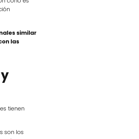
Un cono es
ción
nales similar
con las
 y
es tienen
 son los