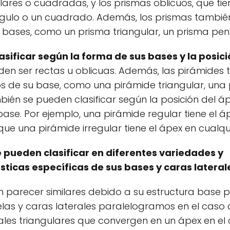
lares o cuadradas, y los prismas oblicuos, que ti
ngulo o un cuadrado. Además, los prismas tambi
s bases, como un prisma triangular, un prisma pen
sificar según la forma de sus bases y la posici
eden ser rectas u oblicuas. Además, las pirámides
os de su base, como una pirámide triangular, una
ién se pueden clasificar según la posición del á
ase. Por ejemplo, una pirámide regular tiene el áp
e una pirámide irregular tiene el ápex en cualqui
 pueden clasificar en diferentes variedades y
sticas específicas de sus bases y caras lateral
 parecer similares debido a su estructura base p
elas y caras laterales paralelogramos en el caso 
ales triangulares que convergen en un ápex en el