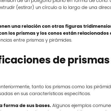
xtensión de un polígono plano en forma de cono. 
trudir (estirar) un círculo a lo largo de una direc
nen una relación con otras figuras tridimensio
con los prismas y los conos están relacionados 
ncias entre prismas y pirámides.
ficaciones de prismas
teriormente, tanto los prismas como las pirámid
sadas en sus características específicas.
la forma de sus bases.
Algunos ejemplos comunes