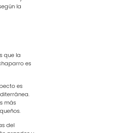
según la
s que la
 chaparro es
pecto es
diterránea.
es más
equeños.
as del