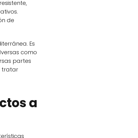
esistente,
ativos.
ión de
iterránea. Es
adversas como
ersas partes
 tratar
ctos a
erísticas