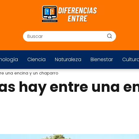
nología
Ciencia
Naturaleza
Bienestar
Cultur
tre una encina y un chaparro
ias hay entre una e