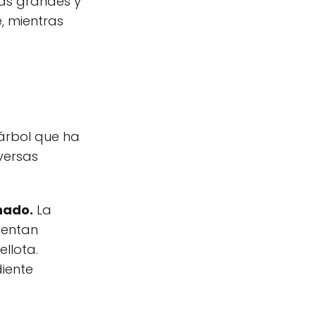
ás grandes y
, mientras
 árbol que ha
iversas
anado.
La
mentan
llota.
diente