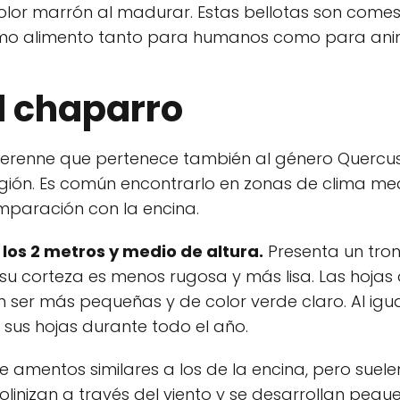
color marrón al madurar. Estas bellotas son comes
omo alimento tanto para humanos como para ani
l chaparro
 perenne que pertenece también al género Quercus
egión. Es común encontrarlo en zonas de clima me
paración con la encina.
los 2 metros y medio de altura.
Presenta un tro
su corteza es menos rugosa y más lisa. Las hojas
en ser más pequeñas y de color verde claro. Al igu
 sus hojas durante todo el año.
e amentos similares a los de la encina, pero suel
olinizan a través del viento y se desarrollan peq