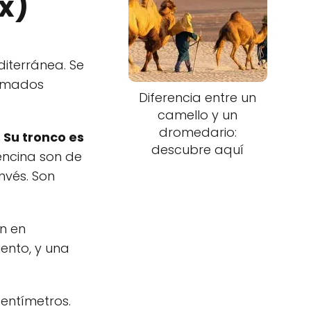
ex)
iterránea. Se
lamados
Diferencia entre un
camello y un
dromedario:
 Su tronco es
descubre aquí
encina son de
nvés. Son
an en
iento, y una
entímetros.