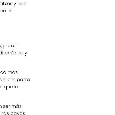
tibles y han
males.
, pero a
diterráneo y
nco más
 del chaparro
al que la
en ser más
ueñas bayas