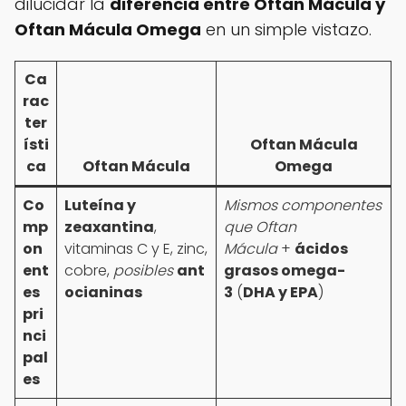
dilucidar la
diferencia entre Oftan Mácula y
Oftan Mácula Omega
en un simple vistazo.
Ca
rac
ter
ísti
Oftan Mácula
ca
Oftan Mácula
Omega
Co
Luteína y
Mismos componentes
mp
zeaxantina
,
que Oftan
on
vitaminas C y E, zinc,
Mácula
+
ácidos
ent
cobre,
posibles
ant
grasos omega-
es
ocianinas
3
(
DHA y EPA
)
pri
nci
pal
es