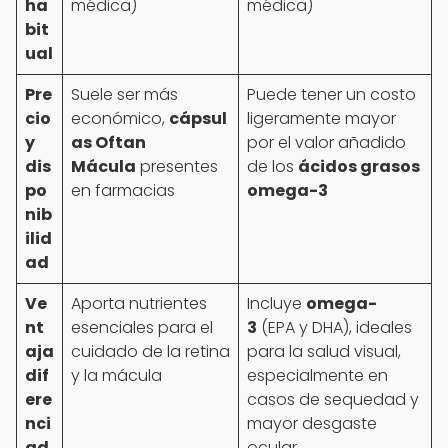
ha
médica)
médica)
bit
ual
Pre
Suele ser más
Puede tener un costo
cio
económico,
cápsul
ligeramente mayor
y
as Oftan
por el valor añadido
dis
Mácula
presentes
de los
ácidos grasos
po
en farmacias
omega-3
nib
ilid
ad
Ve
Aporta nutrientes
Incluye
omega-
nt
esenciales para el
3
(EPA y DHA), ideales
aja
cuidado de la retina
para la salud visual,
dif
y la mácula
especialmente en
ere
casos de sequedad y
nci
mayor desgaste
ad
ocular