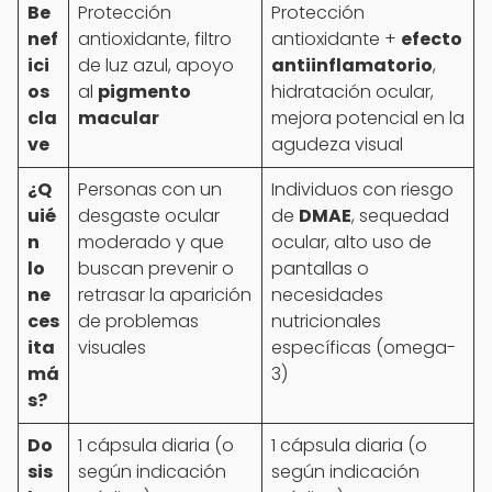
Be
Protección
Protección
nef
antioxidante, filtro
antioxidante +
efecto
ici
de luz azul, apoyo
antiinflamatorio
,
os
al
pigmento
hidratación ocular,
cla
macular
mejora potencial en la
ve
agudeza visual
¿Q
Personas con un
Individuos con riesgo
uié
desgaste ocular
de
DMAE
, sequedad
n
moderado y que
ocular, alto uso de
lo
buscan prevenir o
pantallas o
ne
retrasar la aparición
necesidades
ces
de problemas
nutricionales
ita
visuales
específicas (omega-
má
3)
s?
Do
1 cápsula diaria (o
1 cápsula diaria (o
sis
según indicación
según indicación