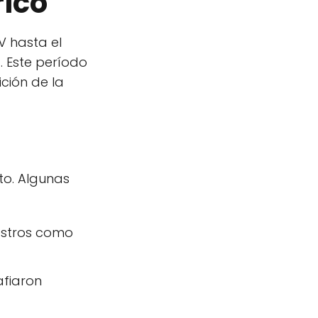
rico
V hasta el
a
. Este período
ición de la
to. Algunas
aestros como
afiaron