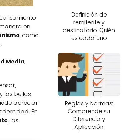
Definición de
l pensamiento
remitente y
a manera en
destinatario: Quién
nismo
, como
es cada uno
,
d Media
,
ensar,
y las bellas
uede apreciar
Reglas y Normas:
Comprende su
odernidad. En
Diferencia y
nto
, las
Aplicación