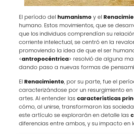
El período del
humanismo
y el
Renacimie
humano. Estos movimientos, que se desarrol
que los individuos comprendían su relación
corriente intelectual, se centró en la reva
promoviendo la idea de que el ser humano e
<
antropocéntrica
> resolvió de alguna m
dando paso a nuevas formas de pensamient
El
Renacimiento
, por su parte, fue el pe
caracterizándose por un resurgimiento en div
artes. Al entender las
características pri
cómo, al unirse, transformaron las socied
este artículo se explorarán en detalle las
c
diferencias entre ambos, y su impacto en la 