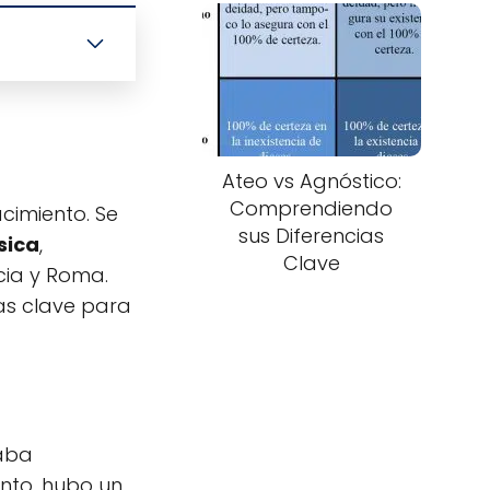
Ateo vs Agnóstico:
Comprendiendo
acimiento. Se
sus Diferencias
sica
,
Clave
cia y Roma.
as clave para
taba
ento, hubo un