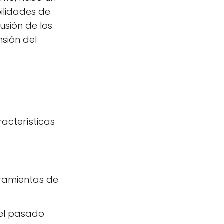
bilidades de
usión de los
nsión del
racterísticas
rramientas de
del pasado