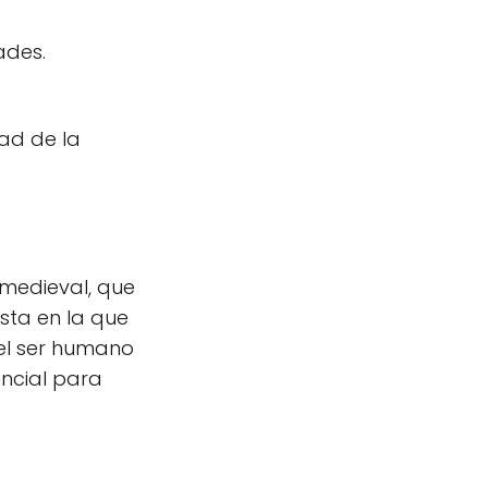
ades.
dad de la
 medieval, que
sta en la que
del ser humano
encial para