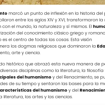
nto
marcó un punto de inflexión en la historia de
laron entre los siglos XIV y XVI, transformaron l
 con el mundo, la naturaleza y sí mismos. El
huma
lorización del conocimiento clásico griego y romano
s el centro de todas las cosas. Esta visión
anera los dogmas religiosos que dominaron la
Eda
o, arte y ciencia.
ríodo histórico que abrazó esta nueva manera de p
ersas disciplinas como la literatura, la filosofía 
ncipales del humanismo
y del Renacimiento, se p
ades de su tiempo y sentaron las bases para la m
aracterísticas del humanismo
y del
Renacimie
literatura, las artes y las ciencias.