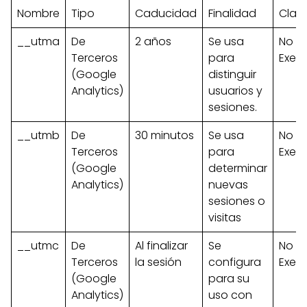
Nombre
Tipo
Caducidad
Finalidad
Clas
__utma
De
2 años
Se usa
No
Terceros
para
Exen
(Google
distinguir
Analytics)
usuarios y
sesiones.
__utmb
De
30 minutos
Se usa
No
Terceros
para
Exen
(Google
determinar
Analytics)
nuevas
sesiones o
visitas
__utmc
De
Al finalizar
Se
No
Terceros
la sesión
configura
Exen
(Google
para su
Analytics)
uso con