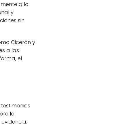
vamente a lo
nal y
ciones sin
como Cicerón y
s a las
forma, el
 testimonios
bre la
 evidencia.