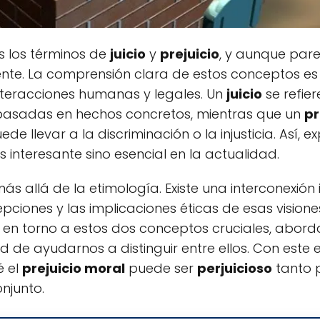
s los términos de
juicio
y
prejuicio
, y aunque pare
nte. La comprensión clara de estos conceptos es 
nteracciones humanas y legales. Un
juicio
se refier
s basadas en hechos concretos, mientras que un
pr
 llevar a la discriminación o la injusticia. Así, ex
s interesante sino esencial en la actualidad.
 más allá de la etimología. Existe una interconexión
iones y las implicaciones éticas de esas visiones
s en torno a estos dos conceptos cruciales, abor
dad de ayudarnos a distinguir entre ellos. Con este 
é el
prejuicio moral
puede ser
perjuicioso
tanto 
njunto.