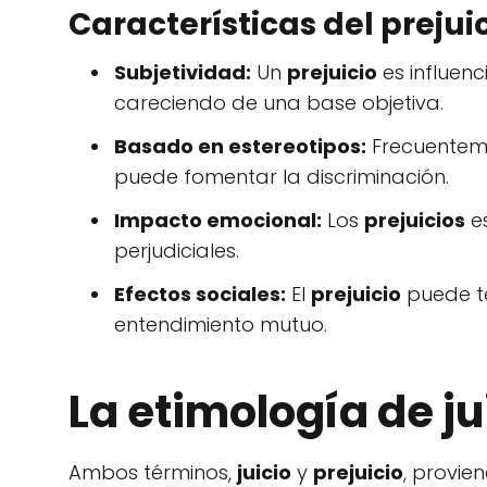
Características del prejui
Subjetividad:
Un
prejuicio
es influen
careciendo de una base objetiva.
Basado en estereotipos:
Frecuenteme
puede fomentar la discriminación.
Impacto emocional:
Los
prejuicios
es
perjudiciales.
Efectos sociales:
El
prejuicio
puede te
entendimiento mutuo.
La etimología de ju
Ambos términos,
juicio
y
prejuicio
, provie