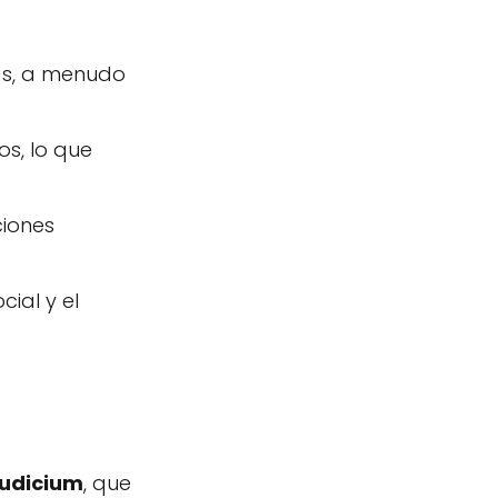
das, a menudo
s, lo que
ciones
ial y el
iudicium
, que