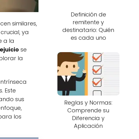
Definición de
remitente y
cen similares,
destinatario: Quién
crucial, ya
es cada uno
e a la
ejuicio
se
plorar la
 intrínseca
. Este
dando sus
Reglas y Normas:
enfoque,
Comprende su
para los
Diferencia y
Aplicación