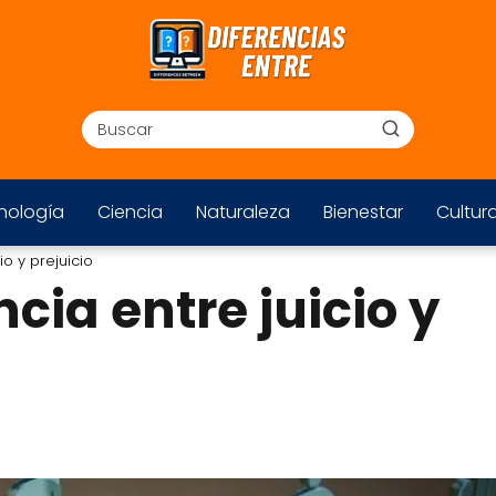
nología
Ciencia
Naturaleza
Bienestar
Cultur
io y prejuicio
ncia entre juicio y