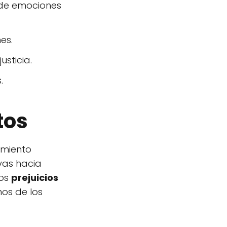
a de emociones
es.
usticia.
.
tos
imiento
vas hacia
Los
prejuicios
os de los