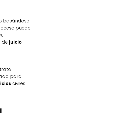
lito basándose
 proceso puede
su
po de
juicio
.
trato
ntada para
uicios
civiles
a