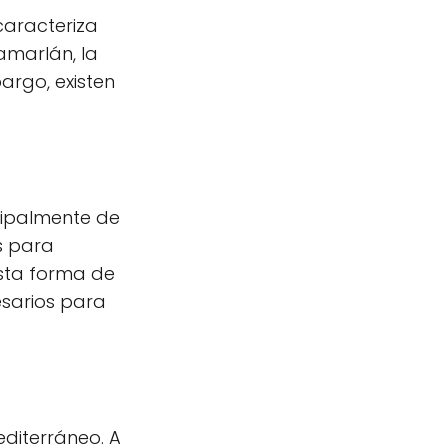
caracteriza
amarlán, la
argo, existen
cipalmente de
s para
Esta forma de
esarios para
editerráneo. A