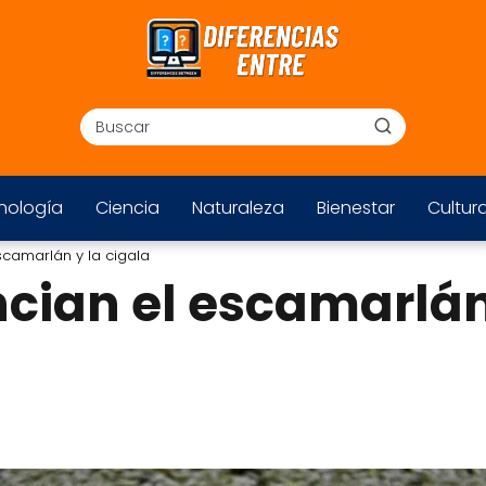
nología
Ciencia
Naturaleza
Bienestar
Cultur
scamarlán y la cigala
ncian el escamarlán