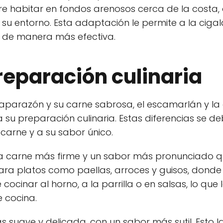
iere habitar en fondos arenosos cerca de la cost
su entorno. Esta adaptación le permite a la ciga
s de manera más efectiva.
preparación culinaria
caparazón y su carne sabrosa, el escamarlán y la
 su preparación culinaria. Estas diferencias se d
 carne y a su sabor único.
na carne más firme y un sabor más pronunciado qu
ra platos como paellas, arroces y guisos, donde
cinar al horno, a la parrilla o en salsas, lo que 
e cocina.
s suave y delicada, con un sabor más sutil. Esto l