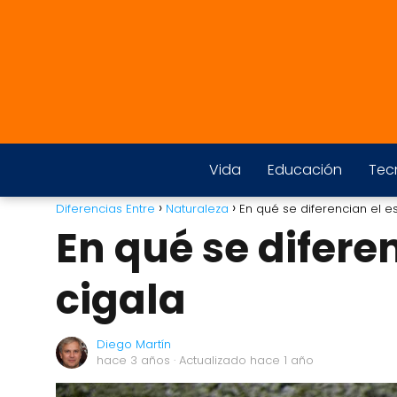
Vida
Educación
Tec
Diferencias Entre
Naturaleza
En qué se diferencian el e
En qué se difere
cigala
Diego Martín
hace 3 años
· Actualizado hace 1 año