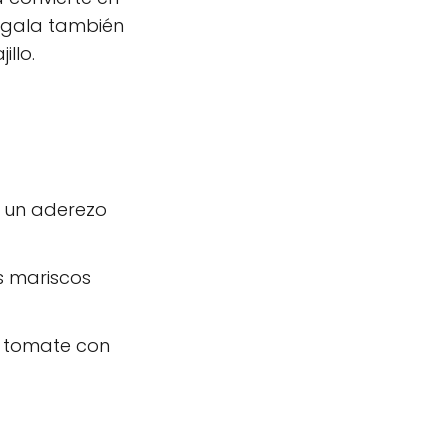
cigala también
llo.
n un aderezo
s mariscos
e tomate con