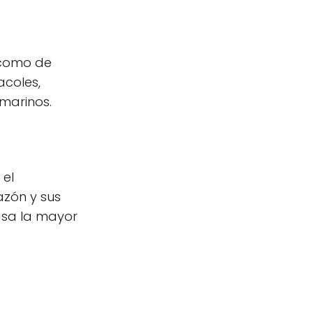
 como de
acoles,
marinos.
 el
azón y sus
asa la mayor