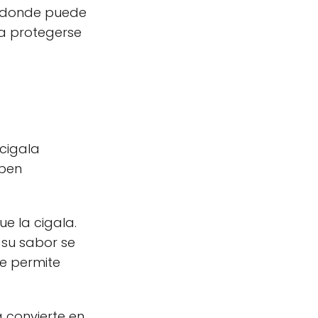
a, donde puede
la protegerse
 cigala
eben
e la cigala.
 su sabor se
le permite
a convierte en