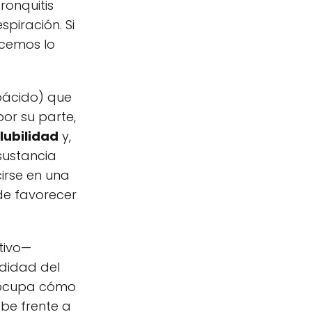
ronquitis
piración. Si
acemos lo
noácido) que
por su parte,
lubilidad
y,
sustancia
cirse en una
ede favorecer
tivo—
odidad del
reocupa cómo
be frente a