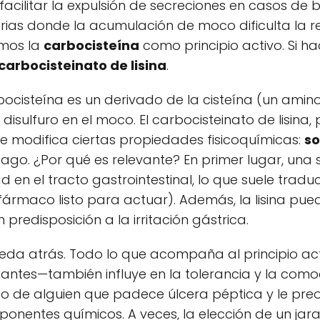
facilitar la expulsión de secreciones en casos de b
rias donde la acumulación de moco dificulta la res
amos la
carbocisteína
como principio activo. Si h
carbocisteinato de lisina
.
bocisteína es un derivado de la cisteína (un ami
sulfuro en el moco. El carbocisteinato de lisina, 
 que modifica ciertas propiedades fisicoquímicas:
so
ago. ¿Por qué es relevante? En primer lugar, una 
 en el tracto gastrointestinal, lo que suele tradu
 fármaco listo para actuar). Además, la lisina pu
predisposición a la irritación gástrica.
eda atrás. Todo lo que acompaña al principio ac
santes—también influye en la tolerancia y la com
caso de alguien que padece úlcera péptica y le p
nentes químicos. A veces, la elección de un jara