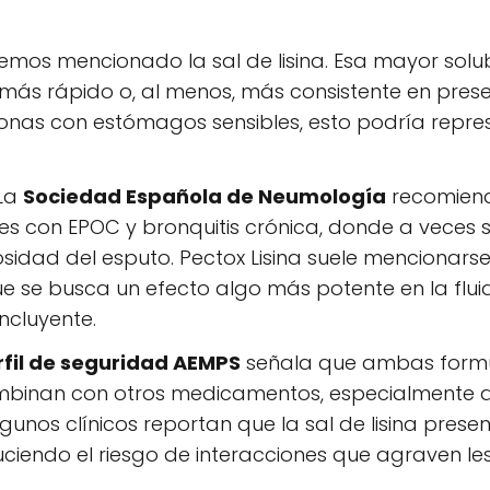
hemos mencionado la sal de lisina. Esa mayor sol
o más rápido o, al menos, más consistente en pres
sonas con estómagos sensibles, esto podría repre
 La
Sociedad Española de Neumología
recomien
es con EPOC y bronquitis crónica, donde a veces se
cosidad del esputo. Pectox Lisina suele mencionar
ue se busca un efecto algo más potente en la fluid
ncluyente.
rfil de seguridad AEMPS
señala que ambas form
ombinan con otros medicamentos, especialmente a
lgunos clínicos reportan que la sal de lisina pres
duciendo el riesgo de interacciones que agraven le