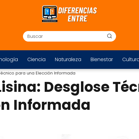
nología
Ciencia
Naturaleza
Bienestar
Cultur
 Técnico para una Elección Informada
Lisina: Desglose Té
ón Informada