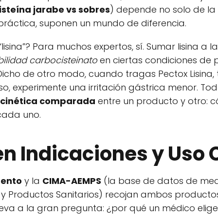
steína jarabe vs sobres
) depende no solo de la 
 práctica, suponen un mundo de diferencia.
isina”? Para muchos expertos, sí. Sumar lisina a l
bilidad carbocisteinato
en ciertas condiciones de p
o. Dicho de otro modo, cuando tragas Pectox Lisina
, experimente una irritación gástrica menor. Tod
cinética comparada
entre un producto y otro: 
 cada uno.
en Indicaciones y Uso 
mento
y la
CIMA-AEMPS
(la base de datos de me
y Productos Sanitarios) recojan ambos product
leva a la gran pregunta: ¿por qué un médico elige