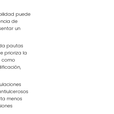
ubilidad puede
encia de
sentar un
da pautas
 prioriza la
se como
ificación,
ulaciones
ntiulcerosos
enta menos
siones