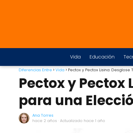
Vida
Educación
Tec
Diferencias Entre
Vida
Pectox y Pectox Lisina: Desglose
Pectox y Pectox 
para una Elecci
Ana Torres
hace 2 años
· Actualizado hace 1 año