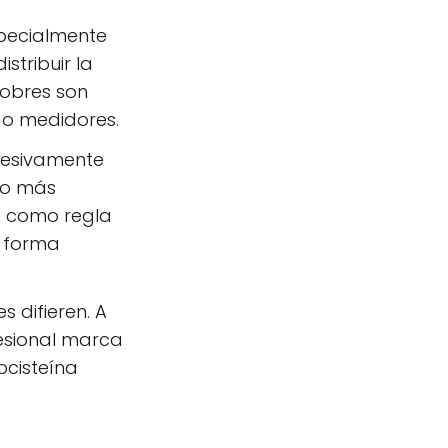
pecialmente
stribuir la
sobres son
 o medidores.
cesivamente
co más
o como regla
e forma
 difieren. A
fesional marca
ocisteína