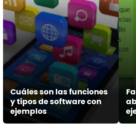
Cuáles son las funciones
Fa
y tipos de software con
ab
ejemplos
ej