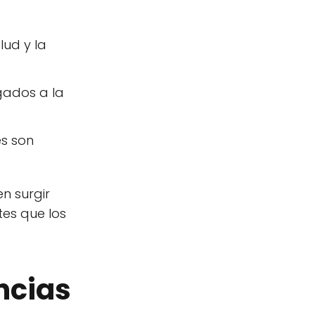
lud y la
igados a la
es son
n surgir
tes que los
ncias