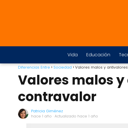
Vida
Educación
Tec
Diferencias Entre
Sociedad
Valores malos y antivalores
Valores malos y 
contravalor
Patricia Giménez
hace 1 año
· Actualizado hace 1 año