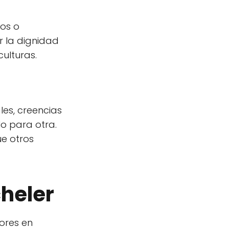
tos o
or la dignidad
ulturas.
les, creencias
o para otra.
ue otros
cheler
lores en