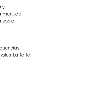
s y
s a menudo
 social.
cuencias
ales. La falta