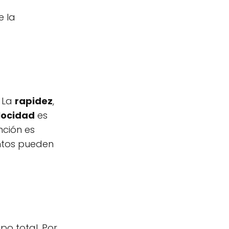
e la
. La
rapidez
,
locidad
es
nción es
entos pueden
mpo total. Por