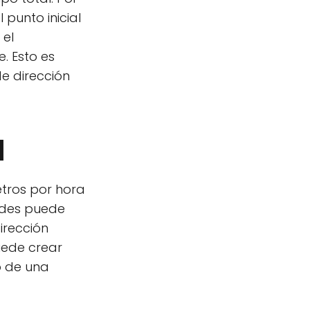
 punto inicial
 el
. Esto es
e dirección
d
tros por hora
dades puede
dirección
uede crear
o de una