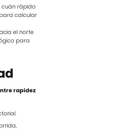
a cuán rápido
 para calcular
acia el norte
lógico para
dad
entre rapidez
torial.
orrida,