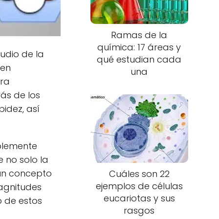
Ramas de la
química: 17 áreas y
udio de la
qué estudian cada
nen
una
ara
ás de los
pidez, así
plemente
e no solo la
 un concepto
Cuáles son 22
ejemplos de células
magnitudes
eucariotas y sus
o de estos
rasgos