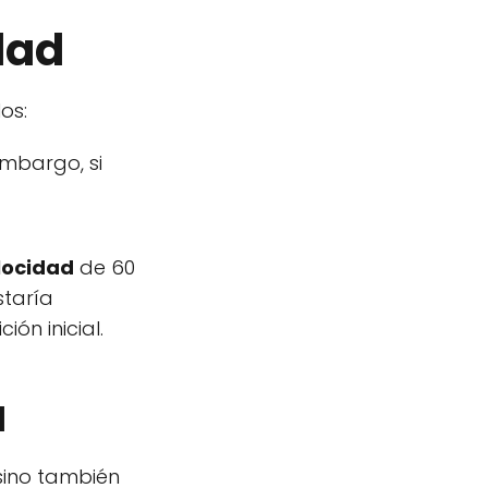
dad
os:
embargo, si
locidad
de 60
staría
ón inicial.
a
sino también