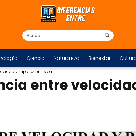
nología
Ciencia
Naturaleza
Bienestar
Cultur
locidad y rapidez en física
encia entre velocida