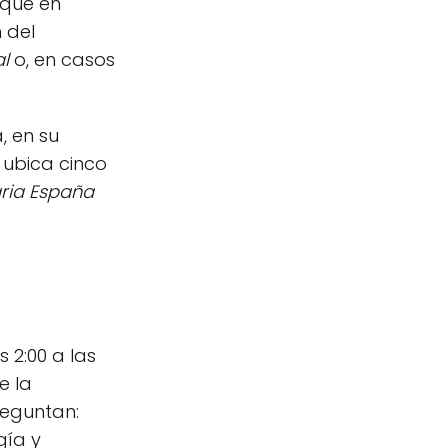
 que en
 del
l
o, en casos
, en su
 ubica cinco
aria España
s 2:00 a las
e la
reguntan:
gía y