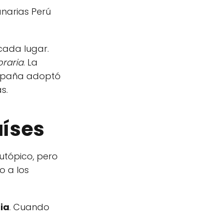
anarias Perú
ada lugar.
oraria
. La
 España adoptó
s.
aíses
utópico, pero
o a los
ia
. Cuando