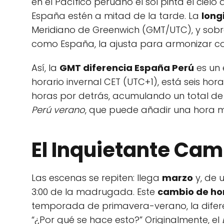
en el Pacífico peruano el sol pinta el cie
España estén a mitad de la tarde. La
long
Meridiano de Greenwich (GMT/UTC), y sobr
como España, la ajusta para armonizar co
Así, la
GMT diferencia España Perú
es un 
horario invernal CET (UTC+1), está seis ho
horas por detrás, acumulando un total de
Perú verano
, que puede añadir una hora m
El Inquietante Cam
Las escenas se repiten: llega
marzo
y, de u
3:00 de la madrugada. Este
cambio de ho
temporada de primavera-verano, la difere
“¿Por qué se hace esto?” Originalmente, el