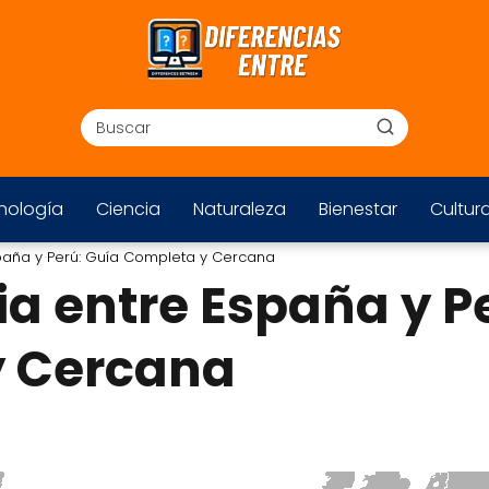
nología
Ciencia
Naturaleza
Bienestar
Cultur
spaña y Perú: Guía Completa y Cercana
ia entre España y P
y Cercana