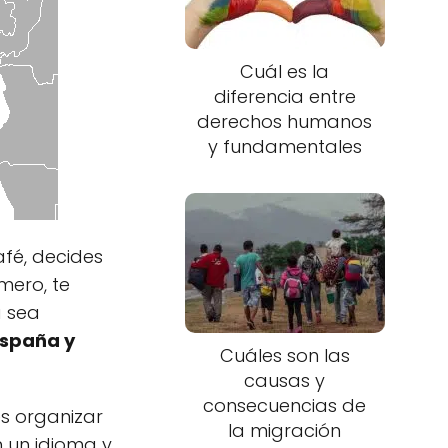
Cuál es la
diferencia entre
derechos humanos
y fundamentales
afé, decides
mero, te
á sea
España y
Cuáles son las
causas y
consecuencias de
s organizar
la migración
n un idioma y