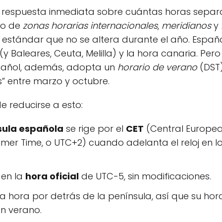
a respuesta inmediata sobre cuántas horas separ
do de
zonas horarias internacionales
,
meridianos
y
n estándar que no se altera durante el año. Españ
 (y Baleares, Ceuta, Melilla) y la hora canaria. Per
español, además, adopta un
horario de verano
(DST
s” entre marzo y octubre.
e reducirse a esto:
sula española
se rige por el
CET
(Central Europea
er Time, o UTC+2) cuando adelanta el reloj en l
 en la
hora oficial
de UTC-5, sin modificaciones.
a hora por detrás de la península, así que su hor
n verano.