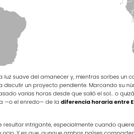
a luz suave del amanecer y, mientras sorbes un c
a discutir un proyecto pendiente. Marcando su nú
asado varias horas desde que salió el sol… o quiz
a —o el enredo— de la
diferencia horaria entre 
resultar intrigante, especialmente cuando quiere
 de ocio. Y es que, aunque ambos países comparte