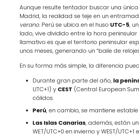
Aunque resulte tentador buscar una únic
Madrid, la realidad se teje en un entrama
verano
. Perú se ubica en el huso
UTC-5
, u
lado, vive dividido entre la hora peninsular
llamativo es que el territorio peninsular 
unos meses, generando un “baile de reloje
En su forma más simple, la diferencia pued
Durante gran parte del año,
la penín
UTC+1) y
CEST
(Central European Summ
cálidos.
Perú
, en cambio, se mantiene estable
Las Islas Canarias
, además, están un
WET/UTC+0 en invierno y WEST/UTC+1 e