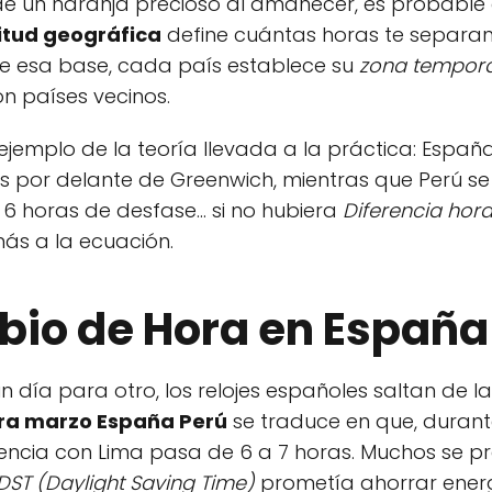
lo de un naranja precioso al amanecer, es probable
itud geográfica
define cuántas horas te separan
e esa base, cada país establece su
zona tempora
n países vecinos.
ejemplo de la teoría llevada a la práctica: España
ras por delante de Greenwich, mientras que Perú se
 6 horas de desfase… si no hubiera
Diferencia hor
ás a la ecuación.
bio de Hora en España
n día para otro, los relojes españoles saltan de la
ra marzo España Perú
se traduce en que, durant
ncia con Lima pasa de 6 a 7 horas. Muchos se p
DST (Daylight Saving Time)
prometía ahorrar ener