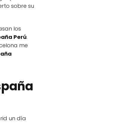
erto sobre su
asan los
paña Perú
.
arcelona me
paña
España
rid un día