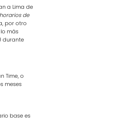
an a Lima de
horarios de
a, por otro
o lo más
) durante
n Time, o
os meses
ario base es