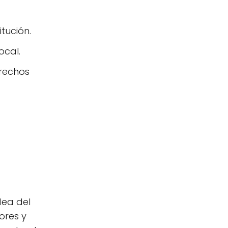
tución.
ocal.
erechos
dea del
ores y