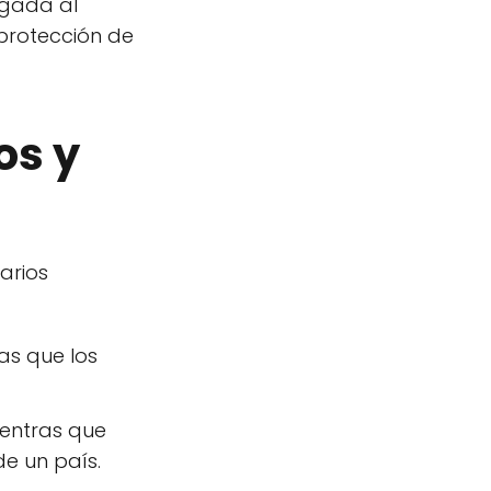
igada al
protección de
os y
arios
as que los
ientras que
e un país.