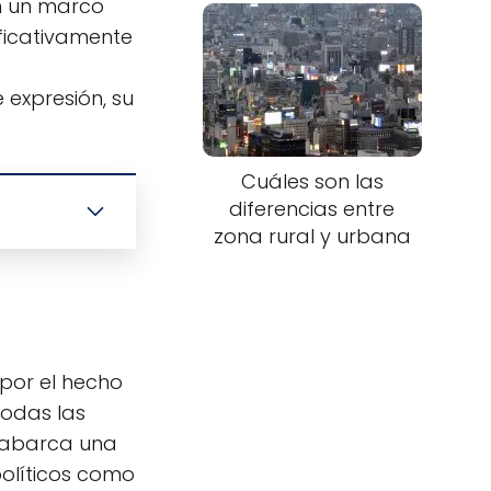
n un marco
ificativamente
s
 expresión, su
Cuáles son las
diferencias entre
zona rural y urbana
por el hecho
todas las
abarca una
políticos como