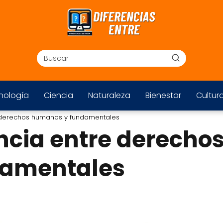
nología
Ciencia
Naturaleza
Bienestar
Cultur
e derechos humanos y fundamentales
encia entre derecho
damentales