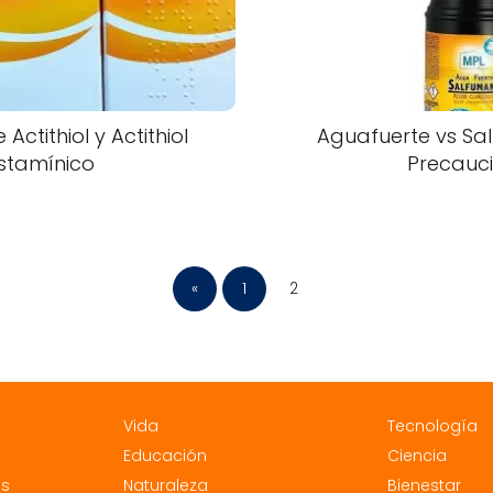
 Actithiol y Actithiol
Aguafuerte vs Sa
istamínico
Precauc
«
1
2
Vida
Tecnología
Educación
Ciencia
es
Naturaleza
Bienestar