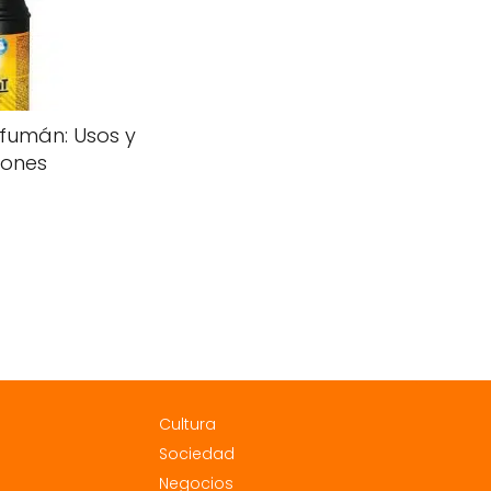
lfumán: Usos y
iones
Cultura
Sociedad
Negocios